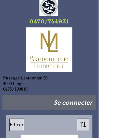
0470/744931
Passage Lemonnier 30
4000 Liège
0455/199819
Se connecter
Filtrer