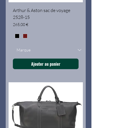
Arthur & Aston sac de voyage
2528-15
Prix
265,00 €
Ajouter au panier