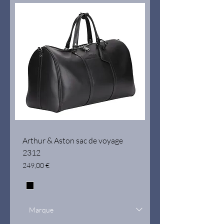
Arthur & Aston sac de voyage
2312
Prix
249,00 €