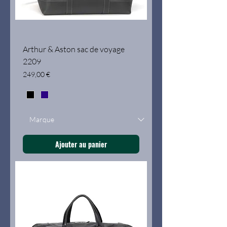
Arthur & Aston sac de voyage
2209
Prix
249,00 €
Ajouter au panier