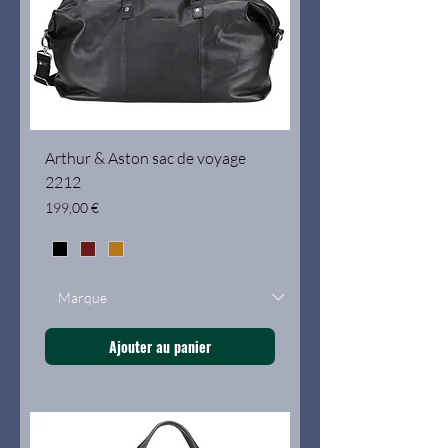
Arthur & Aston sac de voyage
2212
Prix
199,00 €
Ajouter au panier