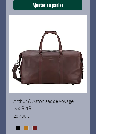
Ajouter au panier
Arthur & Aston sac de voyage
2528-18
Prix
289,00 €