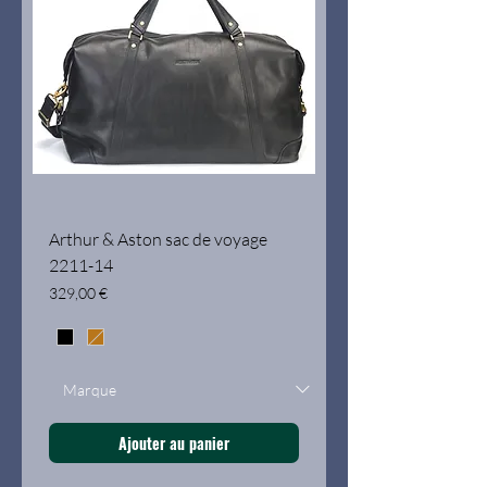
Arthur & Aston sac de voyage
2211-14
Prix
329,00 €
Ajouter au panier