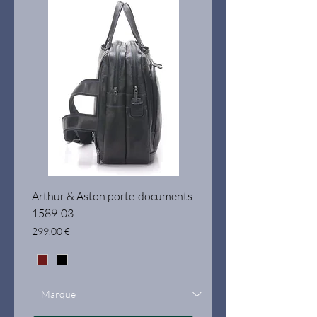
Arthur & Aston porte-documents
1589-03
Prix
299,00 €