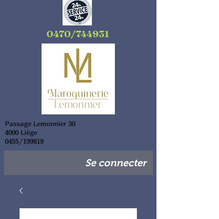
0470/744931
Passage Lemonnier 30
4000 Liège
0455/199819
Se connecter