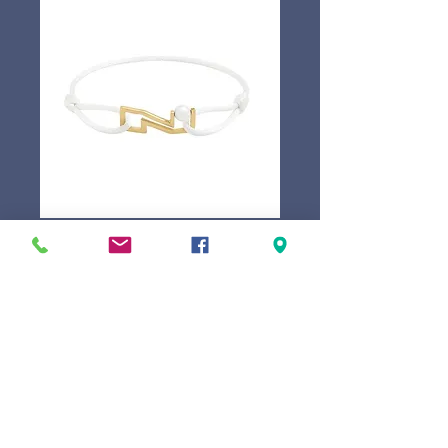
Nathan-Baume
bracelet white-
pearl
Prix
49,00 €
Marque
*