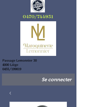
0470/744931
Passage Lemonnier 30
4000 Liège
0455/199819
Se connecter