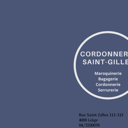
Rue Saint Gilles 111-113
4000 Liège
04/2220078