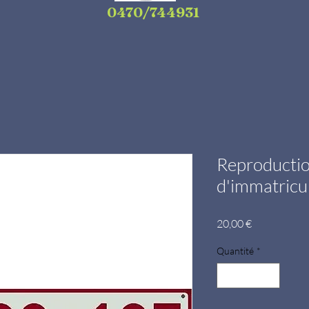
0470/744931
Reproductio
d'immatricu
Prix
20,00 €
Quantité
*