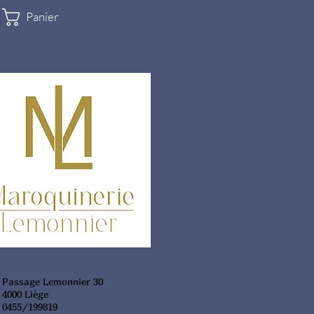
Panier
Passage Lemonnier 30
4000 Liège
0455/199819