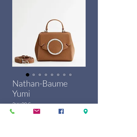
Nathan-Baume
Yumi
Prix
399,00 €
Marque
*