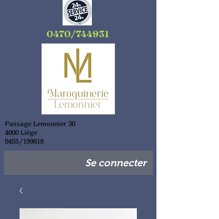
0470/744931
Passage Lemonnier 30
4000 Liège
0455/199819
Se connecter