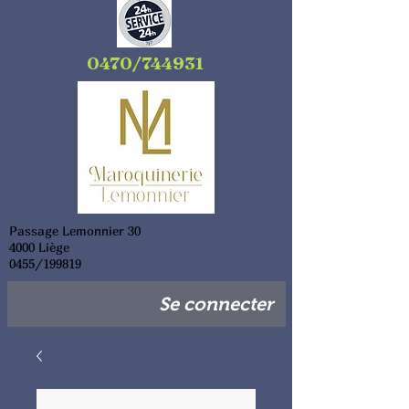
0470/744931
Passage Lemonnier 30
4000 Liège
0455/199819
Se connecter