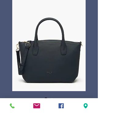
Nathan-Baume Tiny
Prix
349,00 €
Marque
*