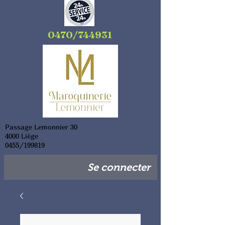
0470/744931
Passage Lemonnier 30
4000 Liège
0455/199819
Se connecter