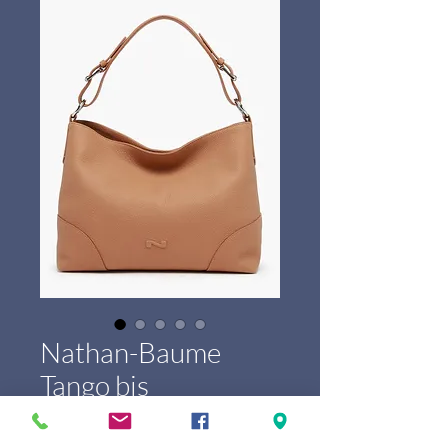
Nathan-Baume
Tango bis
Prix
469,00 €