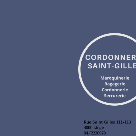
Rue Saint Gilles 111-113
4000 Liège
04/2220078