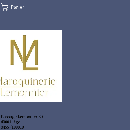
Panier
Passage Lemonnier 30
4000 Liège
0455/199819