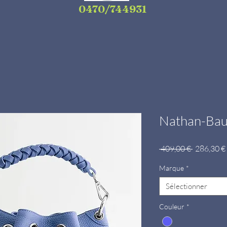
0470/744931
Nathan-Bau
Prix
 409,00 € 
286,30 €
original
Marque
*
Sélectionner
Couleur
*