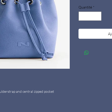
Quantité
*
Aj
ulderstrap and central zipped pocket