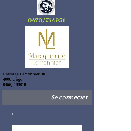
0470/744931
Passage Lemonnier 30
4000 Liège
0455/199819
Se connecter