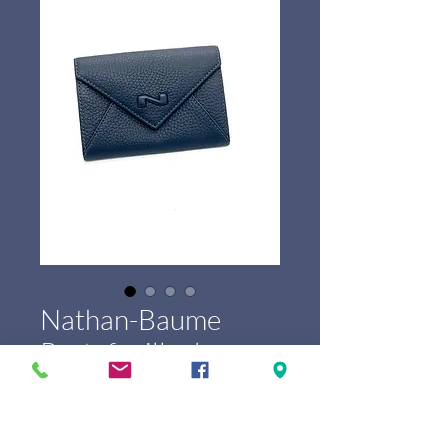
Nathan-Baume
Portefeuille dame
100320N
Prix
100,00 €