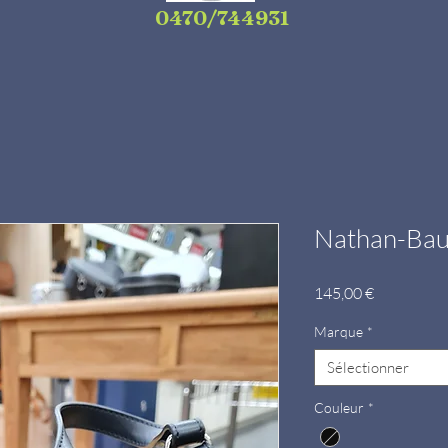
0470/744931
Nathan-Bau
Prix
145,00 €
Marque
*
Sélectionner
Couleur
*