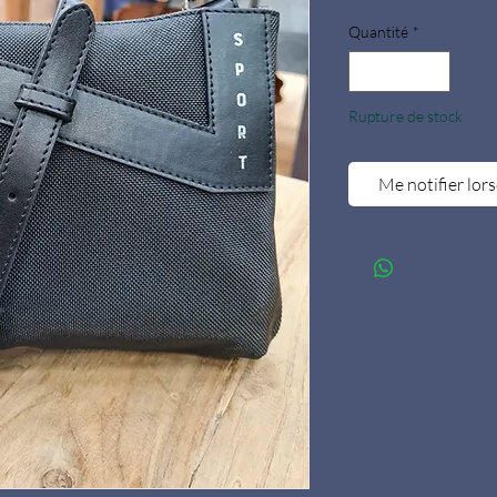
Quantité
*
Rupture de stock
Me notifier lors