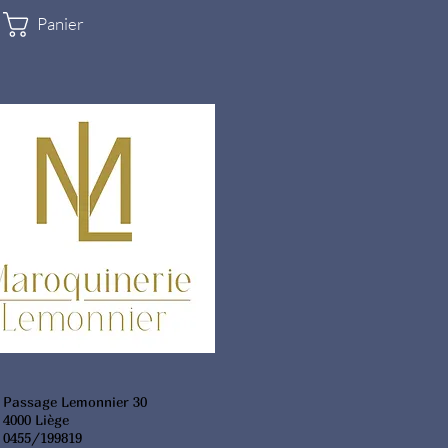
Panier
Passage Lemonnier 30
4000 Liège
0455/199819