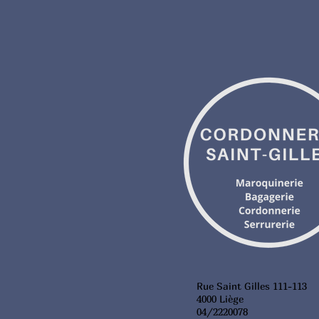
Rue Saint Gilles 111-113
4000 Liège
04/2220078