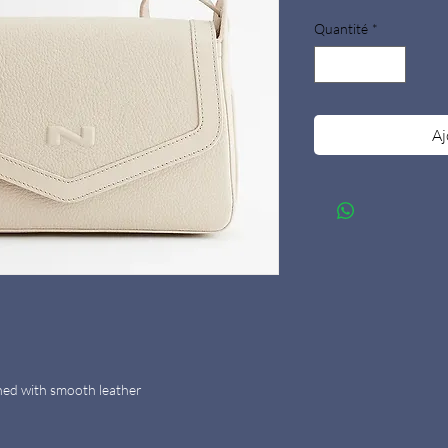
Quantité
*
Aj
ined with smooth leather