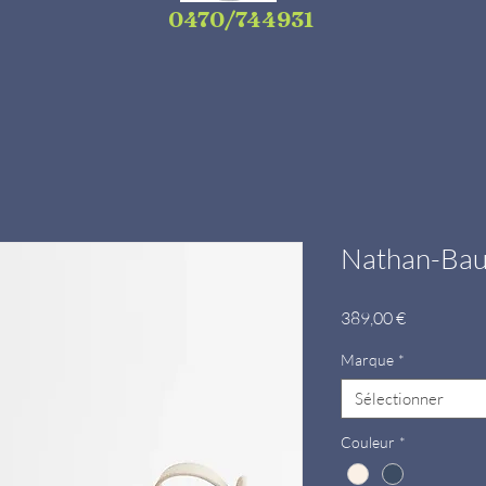
0470/744931
Nathan-Bau
Prix
389,00 €
Marque
*
Sélectionner
Couleur
*