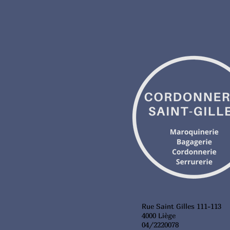
Rue Saint Gilles 111-113
4000 Liège
04/2220078