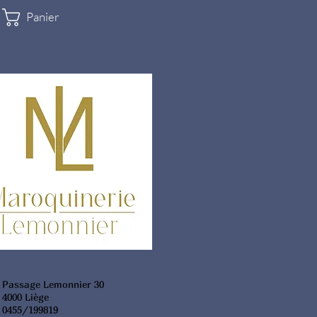
Panier
Passage Lemonnier 30
4000 Liège
0455/199819