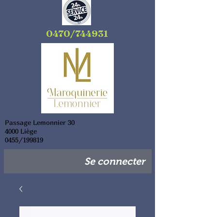
0470/744931
Passage Lemonnier 30
4000 Liège
0455/199819
Se connecter