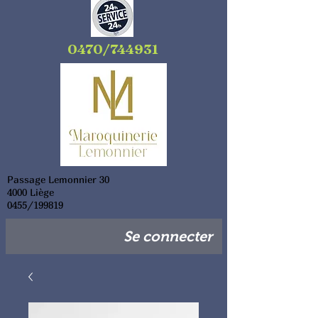
0470/744931
Passage Lemonnier 30
4000 Liège
0455/199819
Se connecter