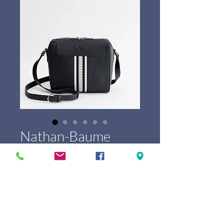
Nathan-Baume
Jeane
Prix
339,00 €
Marque
*