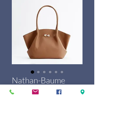
Nathan-Baume
Galatée
Prix
399,00 €
Marque
*