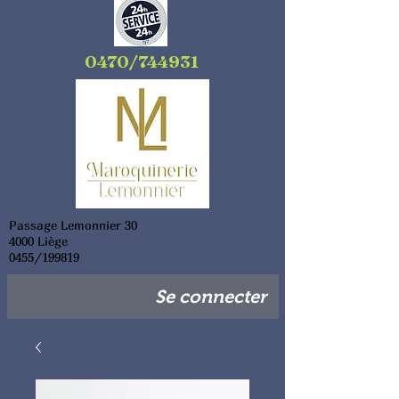
0470/744931
Passage Lemonnier 30
4000 Liège
0455/199819
Se connecter