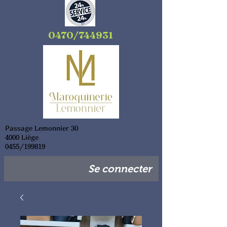
0470/744931
Passage Lemonnier 30
4000 Liège
0455/199819
Se connecter