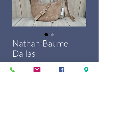
Nathan-Baume
Dallas
Prix
249,00 €
Marque
*
Couleur
*
Quantité
*