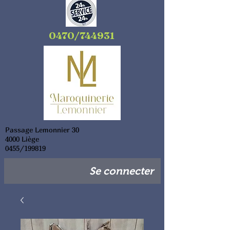
0470/744931
Passage Lemonnier 30
4000 Liège
0455/199819
Se connecter