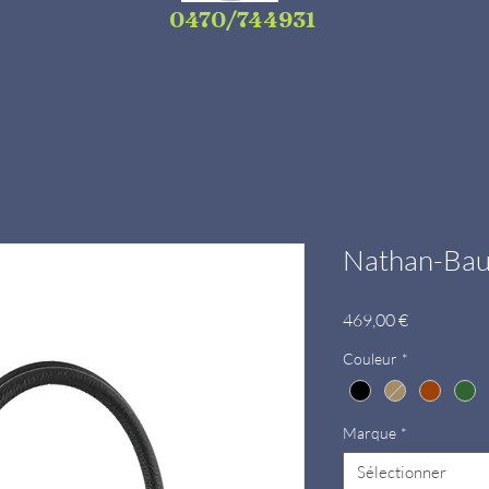
0470/744931
Nathan-Bau
Prix
469,00 €
Couleur
*
Marque
*
Sélectionner