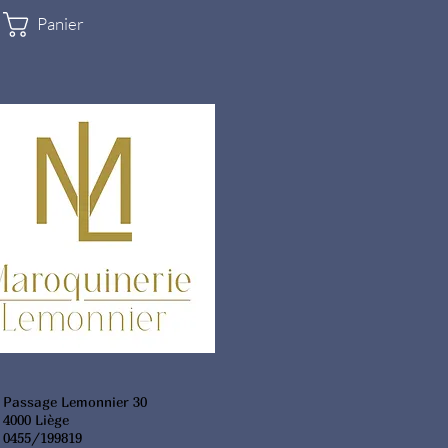
Panier
Passage Lemonnier 30
4000 Liège
0455/199819