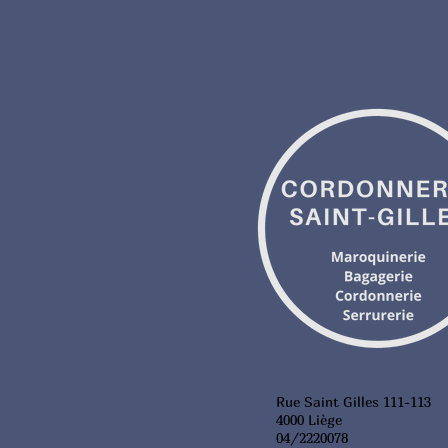
Rue Saint Gilles 111-113
4000 Liège
04/2220078