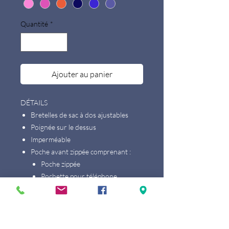
Quantité
*
Ajouter au panier
DÉTAILS
Bretelles de sac à dos ajustables
Poignée sur le dessus
Imperméable
Poche avant zippée comprenant :
Poche zippée
Pochette pour téléphone
portable
Pochette pour portefeuille
Porte stylo
Porte-clés