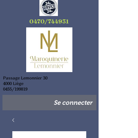
0470/744931
Passage Lemonnier 30
4000 Liège
0455/199819
Se connecter