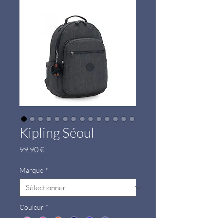
Kipling Séoul
Prix
99,90 €
Marque
*
Couleur
*