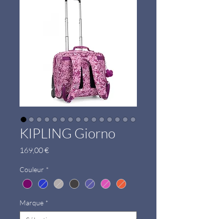
KIPLING Giorno
Prix
169,00 €
Couleur
*
Marque
*