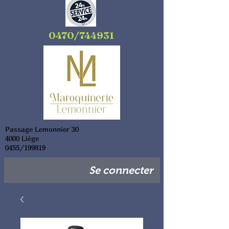
0470/744931
Passage Lemonnier 30
4000 Liège
0455/199819
Se connecter