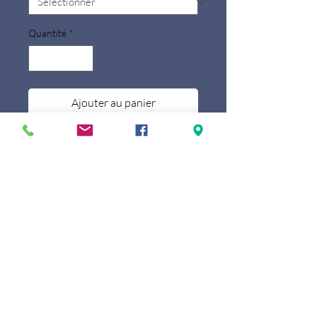
Quantité
*
Ajouter au panier
Le sac à dos à roulettes convertible
Giorno est doté de nombreuses
caractéristiques pratiques, dont un
compartiment protégé pour
l'ordinateur, quatre poches intérieures,
plusieurs poches extérieures et des
compartiments fonctionnels. Portez-le
en tant que sac à dos avec les sangles
rembourrées réglables ou faites-le
rouler avec ses deux roues pivotantes
et sa poignée extensible.