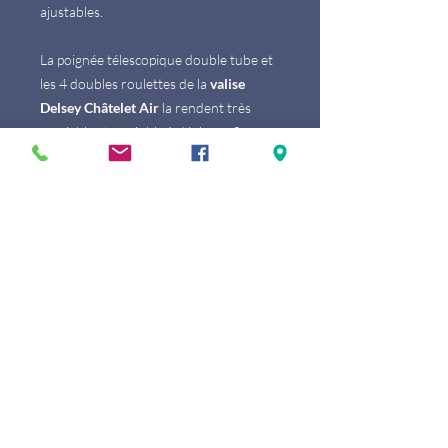
ajustables.
La poignée télescopique double tube et
les 4 doubles roulettes de la
valise
Delsey Châtelet Air
la rendent très
maniable et agréable à déplacer. Ses
poignées, haute et latérale, garnies en
cuir permettent de la soulever aisément
à la main. En cas de perte ou de vol, son
propriétaire peut être identifié sans
difficulté à l'aide de son porte-étiquette
en cuir et, surtout, de son numéro
d'identification unique. Pour la
préserver des actes délictueux, elle est
munie d'un Zip Securi Tech 2 plus de 40
fois résistant aux intrusions qu'une
fermeture à glissière classique.
Fiable et durable, cette valise dispose