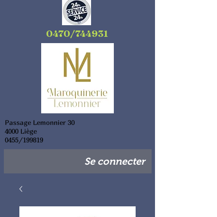
0470/744931
Passage Lemonnier 30
4000 Liège
0455/199819
Se connecter