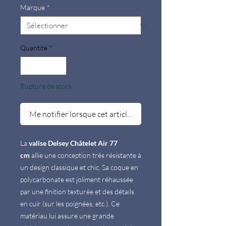
Marque
*
Quantité
*
Rupture de stock
Me notifier lorsque cet article est disponible
La
valise Delsey Châtelet Air 77
cm
allie une conception très résistante à
un design classique et chic. Sa coque en
polycarbonate est joliment réhaussée
par une finition texturée et des détails
en cuir (sur les poignées, etc.). Ce
matériau lui assure une grande