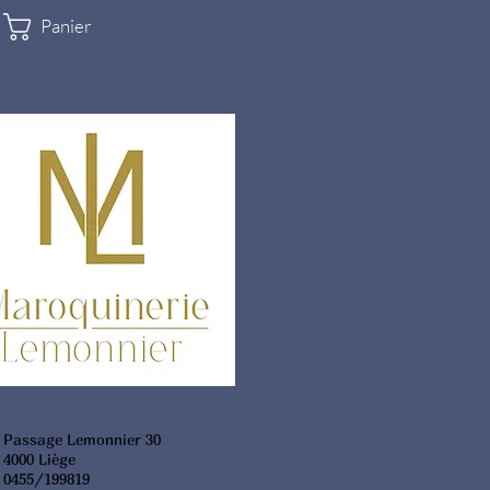
Panier
Passage Lemonnier 30
4000 Liège
0455/199819