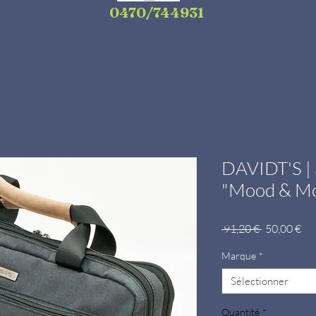
0470/744931
DAVIDT'S | 
"Mood & M
Prix
Pri
 91,20 € 
50,00 €
original
pr
Marque
*
Sélectionner
Quantité
*