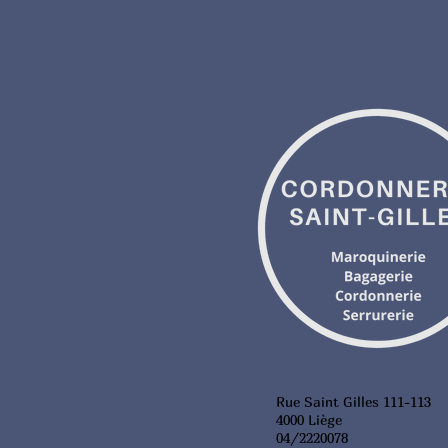
Rue Saint Gilles 111-113
4000 Liège
04/2220078