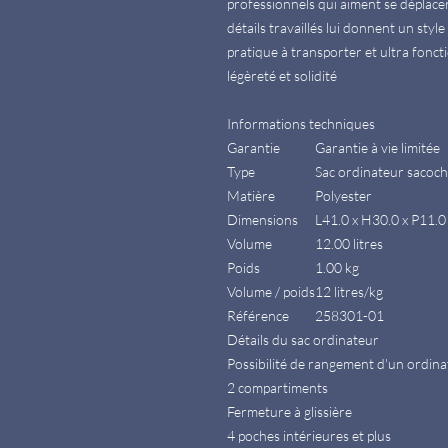
professionnels qui aiment se déplacer
détails travaillés lui donnent un style
pratique à transporter et ultra fonc
légèreté et solidité
Informations techniques
Garantie
Garantie à vie limitée
Type
Sac ordinateur sacoch
Matière
Polyester
Dimensions
L41.0 x H30.0 x P11.0
Volume
12.00 litres
Poids
1.00 kg
Volume / poids
12 litres/kg
Référence
258301-01
Détails du sac ordinateur
Possibilité de rangement d'un ordin
2 compartiments
Fermeture à glissière
4 poches intérieures et plus