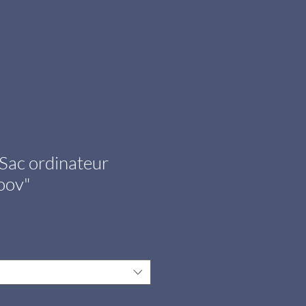
Sac ordinateur
oov"
x
omotionnel