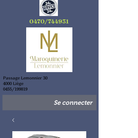
0470/744931
Passage Lemonnier 30
4000 Liège
0455/199819
Se connecter