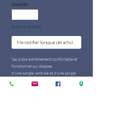
Quantité
*
Rupture de stock
Me notifier lorsque cet article est disponible
Sac à dos extrèmement confortable et
fonctionnel qui dispose
d'une sangle ventrale et d'une sangle
pectorale, il est en outre garanti "à vie"
par le fabriquant.
Longueur
34 cm
Largeur
23 cm
Hauteur
45,00 cm
Capacité
3.5 Litres
Poids
1.18 kg
COMPARTIMENTS &