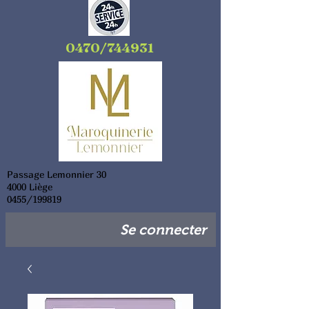
0470/744931
Passage Lemonnier 30
4000 Liège
0455/199819
Se connecter