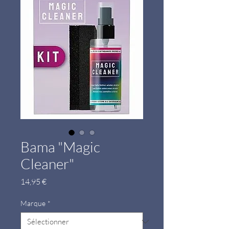
Bama "Magic
Cleaner"
Prix
14,95 €
Marque
*