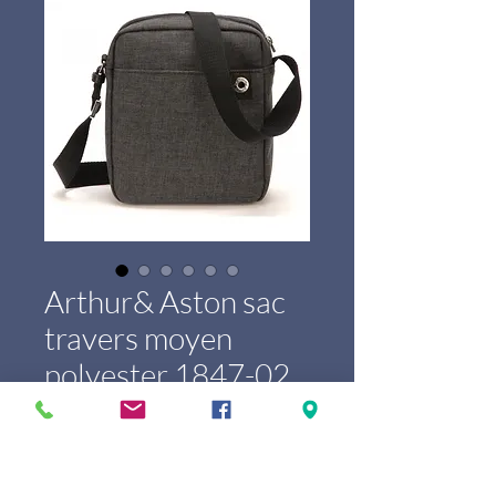
Arthur& Aston sac
travers moyen
polyester 1847-02
Prix
35,00 €
Marque
*