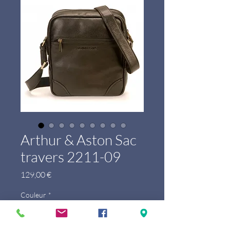
Arthur & Aston Sac
travers 2211-09
Prix
129,00 €
Couleur
*
Marque
*