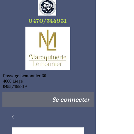
0470/744931
Passage Lemonnier 30
4000 Liège
0455/199819
Se connecter