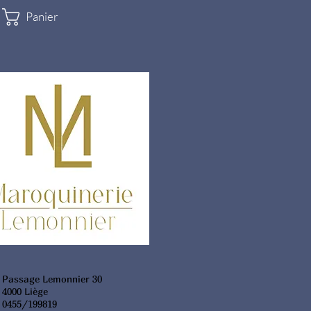
Panier
Passage Lemonnier 30
4000 Liège
0455/199819