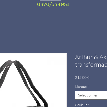
0470/744931
Arthur & As
transformab
Prix
215,00 €
Marque
*
Sélectionner
Couleur
*