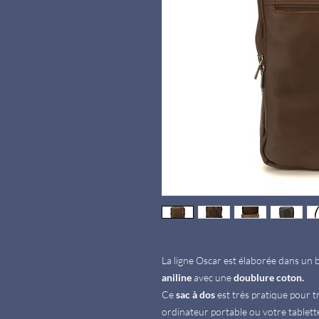
La ligne Oscar est élaborée dans un
aniline
avec une
doublure coton.
Ce
sac à dos
est très pratique pour
ordinateur portable ou votre tablette