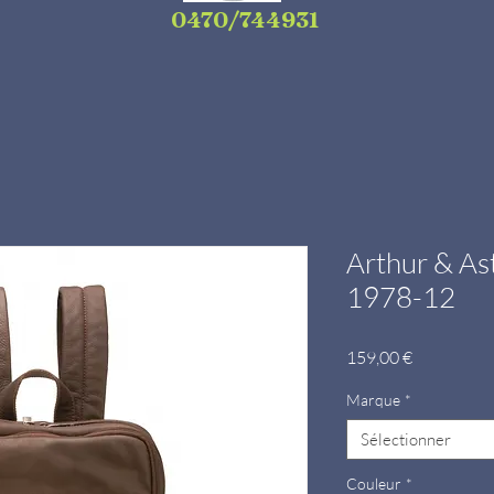
0470/744931
Arthur & Ast
1978-12
Prix
159,00 €
Marque
*
Sélectionner
Couleur
*