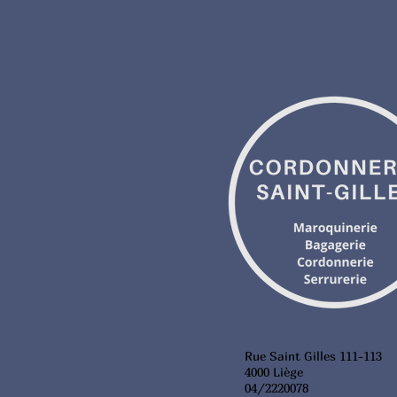
Rue Saint Gilles 111-113
4000 Liège
04/2220078