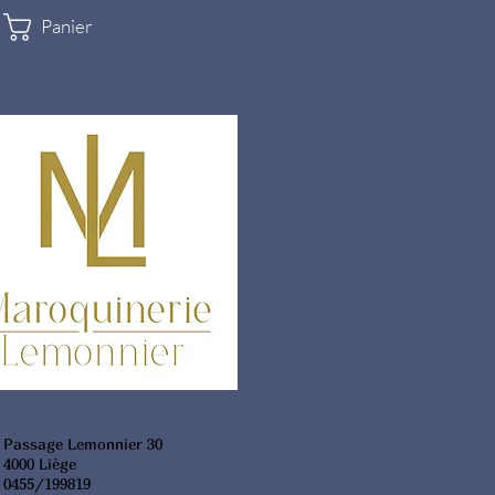
Panier
Passage Lemonnier 30
4000 Liège
0455/199819