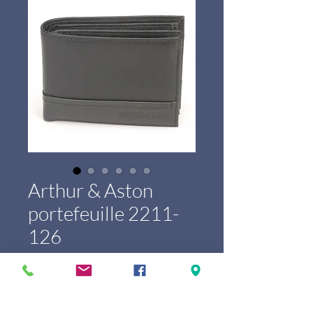
Arthur & Aston
portefeuille 2211-
126
Prix
59,00 €
Marque
*