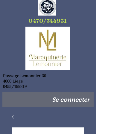
0470/744931
Passage Lemonnier 30
4000 Liège
0455/199819
Se connecter