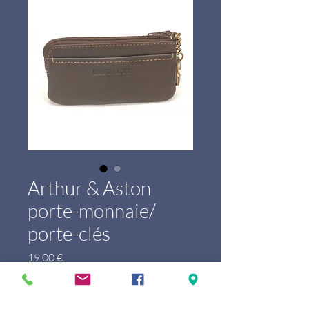
Arthur & Aston
porte-monnaie/
porte-clés
Prix
19,00 €
Marque
*