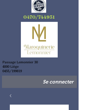
0470/744931
Passage Lemonnier 30
4000 Liège
0455/199819
Se connecter