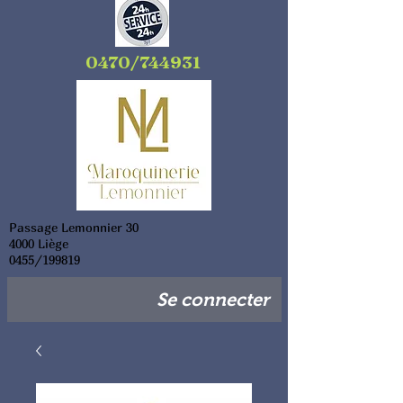
0470/744931
Passage Lemonnier 30
4000 Liège
0455/199819
Se connecter