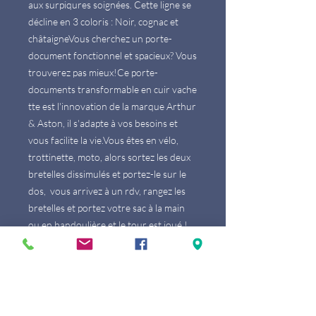
aux surpiqures soignées. Cette ligne se 
décline en 3 coloris : Noir, cognac et 
châtaigneVous cherchez un porte-
document fonctionnel et spacieux? Vous 
trouverez pas mieux!Ce porte-
documents transformable en cuir vache
tte est l'innovation de la marque Arthur 
& Aston, il s'adapte à vos besoins et 
vous facilite la vie.Vous êtes en vélo, 
trottinette, moto, alors sortez les deux 
bretelles dissimulés et portez-le sur le 
dos,  vous arrivez à un rdv, rangez les 
bretelles et portez votre sac à la main 
ou en bandoulière et le tour est joué ! 
Vous l'aurez compris, ce sac 
s'adapte superbement bien à votre 
rythme de vie citadine!Sa contenance 
généreuse sera parfait pour accueillir 
diverses affaires tels que ordinateur, 