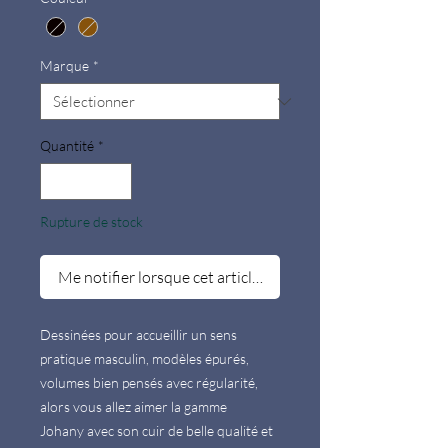
Marque
*
Quantité
*
Rupture de stock
Me notifier lorsque cet article est disponible
Dessinées pour accueillir un sens 
pratique masculin, modèles épurés, 
volumes bien pensés avec régularité, 
alors vous allez aimer la gamme 
Johany avec son cuir de belle qualité et 