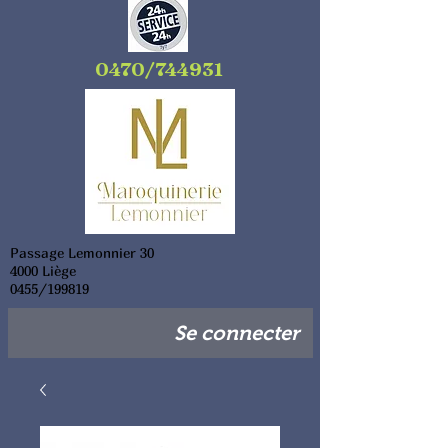
0470/744931
Passage Lemonnier 30
4000 Liège
0455/199819
Se connecter