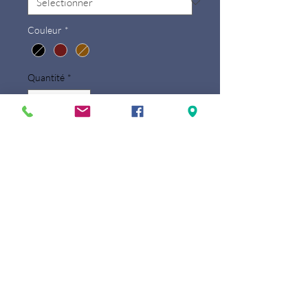
Couleur
*
Quantité
*
Ajouter au panier
Porte-document 3 soufflets
- Système de fermeture : fermeture
zippée
- Détails :
2 soufflets zippée fin pouvant accueillir
PC portable ou tablette
1 grand soufflet zippée
- 2 emplacements stylos