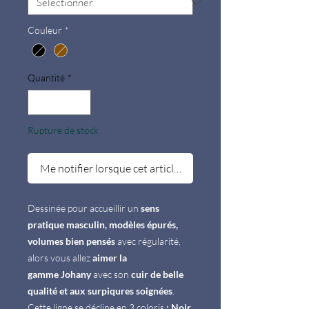
Couleur
*
Quantité
*
Rupture de stock
Me notifier lorsque cet article est disponible
Dessinée pour accueillir un
sens
pratique masculin, modèles épurés,
volumes bien pensés
avec régularité,
alors vous allez
aimer la
gamme Johany
avec son
cuir de belle
qualité et aux surpiqures soignées
.
Cette ligne se décline en 3 coloris
: Noir,