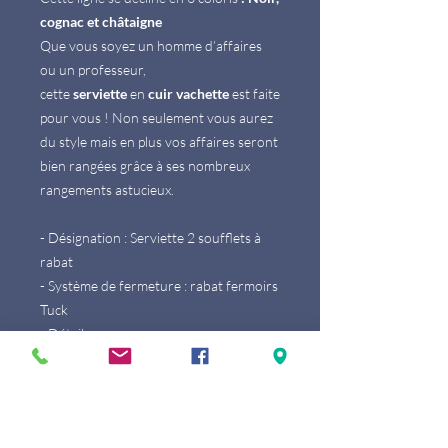
cognac et châtaigne
Que vous soyez un homme d’affaires
ou un professeur,
cette
serviette
en
cuir vachette
est faite
pour vous ! Non seulement vous aurez
du style mais en plus vos affaires seront
bien rangées grâce à ses nombreux
rangements astucieux.
- Désignation : Serviette 2 soufflets à
rabat
- Système de fermeture : rabat fermoirs
Tuck
- Détails :
1 poche zippée sur le rabat
1 soufflet fin zippée (possibilité d'y
ranger un ordinateur portable)
comprenant dessus: