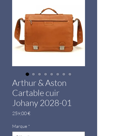
Arthur & Aston
Cartable cuir
Johany 2028-01
Prix
259,00 €
Marque
*