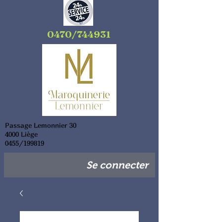
0470/744931
Passage Lemonnier 30
4000 Liège
0455/199819
Se connecter