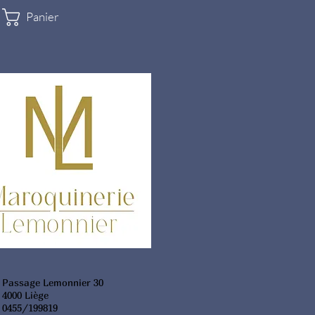
Panier
Passage Lemonnier 30
4000 Liège
0455/199819