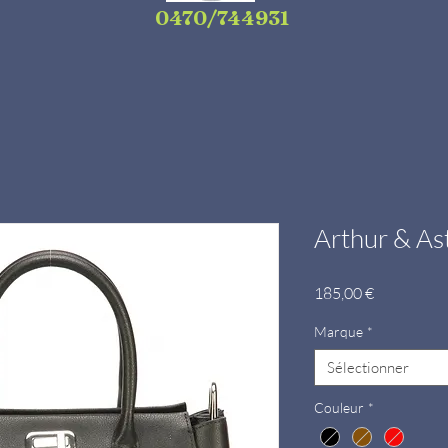
0470/744931
Arthur & A
Prix
185,00 €
Marque
*
Sélectionner
Couleur
*