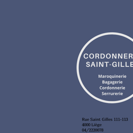
Rue Saint Gilles 111-113
4000 Liège
04/2220078