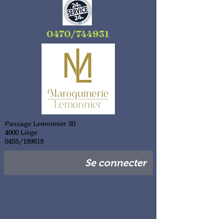
0470/744931
Passage Lemonnier 30
4000 Liège
0455/199819
Se connecter