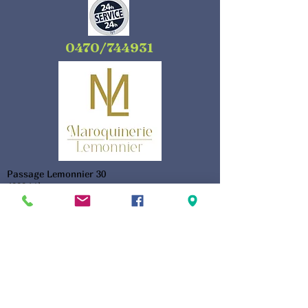
0470/744931
Passage Lemonnier 30
4000 Liège
0455/199819
Se connecter
Widget Didn’t Load
Check your internet and refresh
this page.