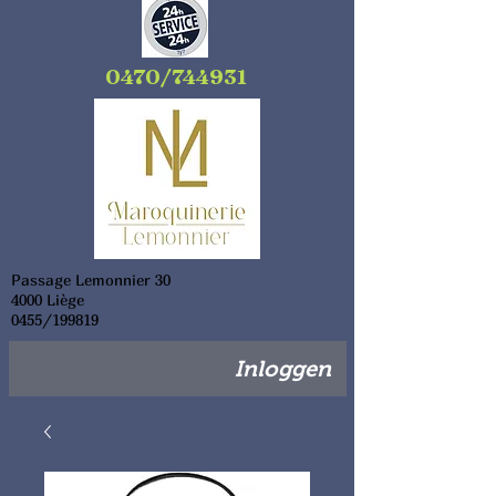
0470/744931
Passage Lemonnier 30
4000 Liège
0455/199819
Inloggen