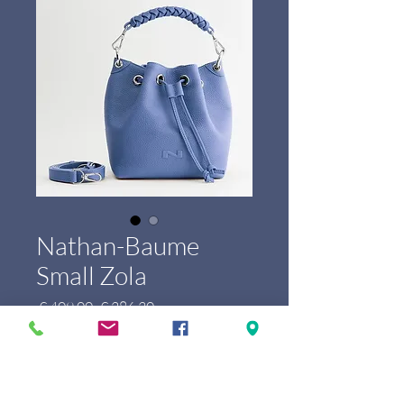
Nathan-Baume
Small Zola
Normale
Verkoopprijs
 € 409,00 
€ 286,30
prijs
Marque
*