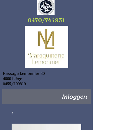
0470/744931
Passage Lemonnier 30
4000 Liège
0455/199819
Inloggen