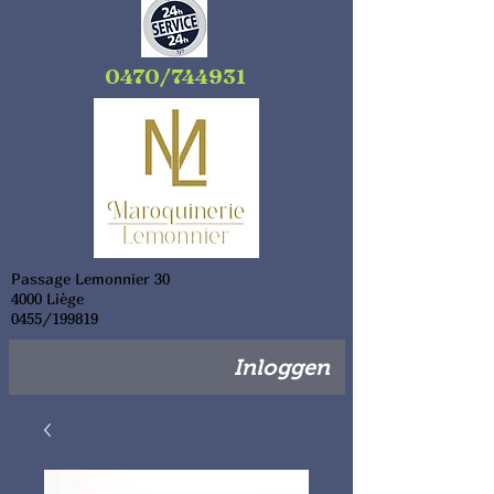
0470/744931
Passage Lemonnier 30
4000 Liège
0455/199819
Inloggen