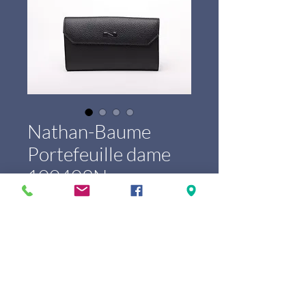
Nathan-Baume
Portefeuille dame
100409N
Prijs
€ 195,00
Marque
*
Couleur
*