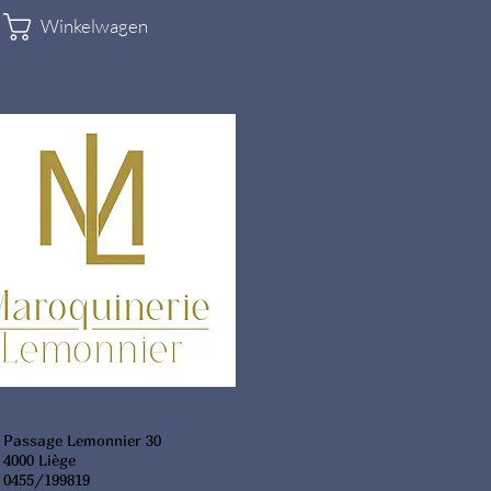
Winkelwagen
Passage Lemonnier 30
4000 Liège
0455/199819