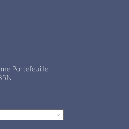
e Portefeuille
85N