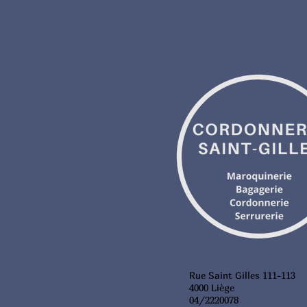
Rue Saint Gilles 111-113
4000 Liège
04/2220078