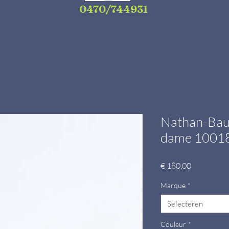
0470/744931
Nathan-Baum
dame 1001
Prijs
€ 180,00
Marque
*
Selecteren
Couleur
*