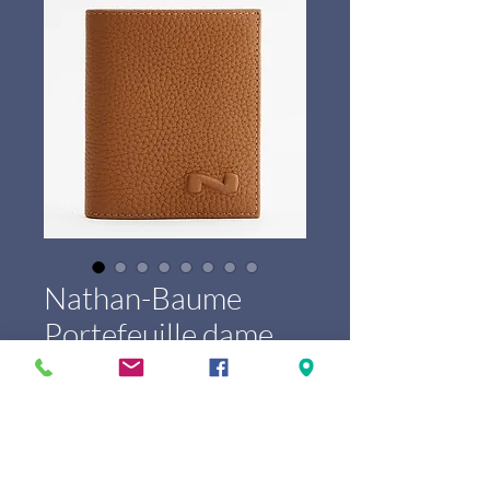
Nathan-Baume
Portefeuille dame
100101N
Prijs
€ 135,00
Marque
*