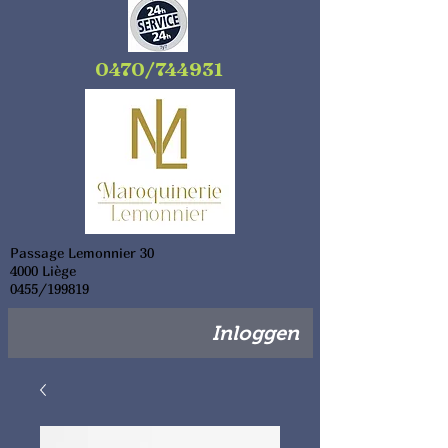
0470/744931
Passage Lemonnier 30
4000 Liège
0455/199819
Inloggen