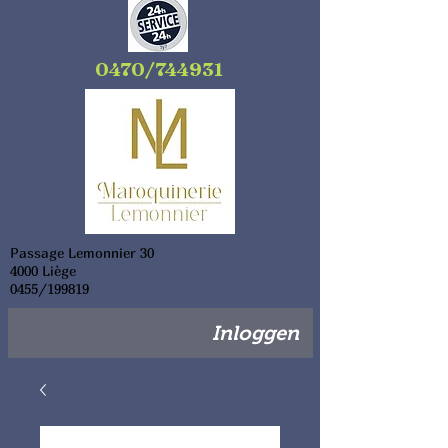
0470/744931
Passage Lemonnier 30
4000 Liège
0455/199819
Inloggen