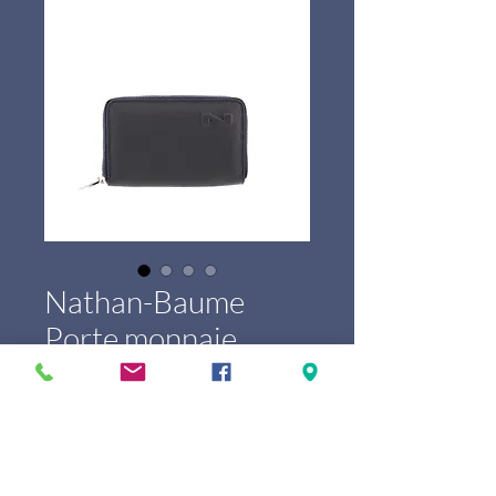
Nathan-Baume
Porte monnaie
dame 100323N
Prijs
€ 99,00
Marque
*