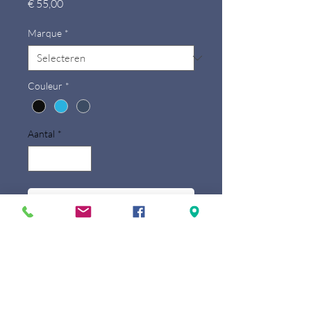
Prijs
€ 55,00
Marque
*
Couleur
*
Aantal
*
In winkelwagen
Petit porte-monnaie très pratique de
chez Nathan Baume! Son format mini
lui permet de se faufiler dans vos sacs
de toutes tailles!
Détails techniques