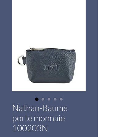
Nathan-Baume
porte monnaie
100203N