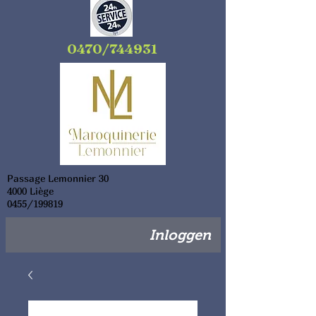
0470/744931
Passage Lemonnier 30
4000 Liège
0455/199819
Inloggen