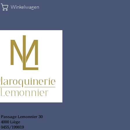
Winkelwagen
Passage Lemonnier 30
4000 Liège
0455/199819