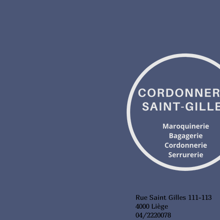
Rue Saint Gilles 111-113
4000 Liège
04/2220078