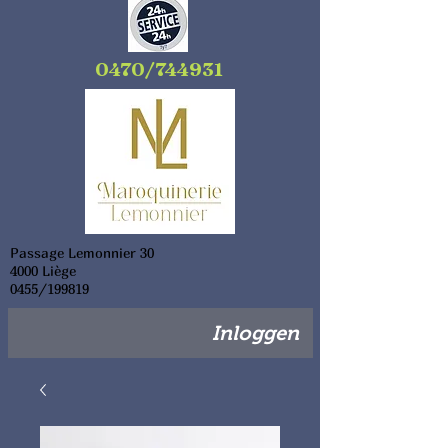
0470/744931
Passage Lemonnier 30
4000 Liège
0455/199819
Inloggen