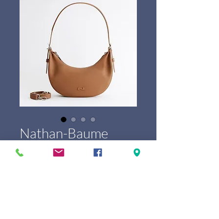
Nathan-Baume
Olga
Prijs
€ 369,00
Marque
*