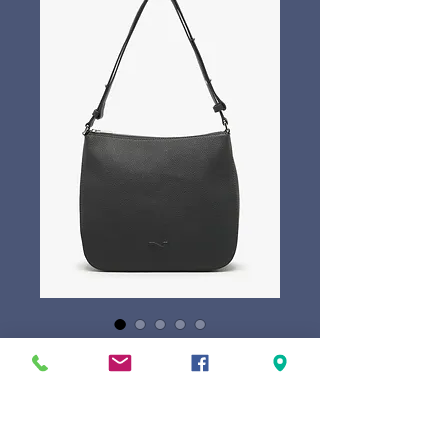
Nathan-Baume Lou
Prijs
€ 369,00
Marque
*