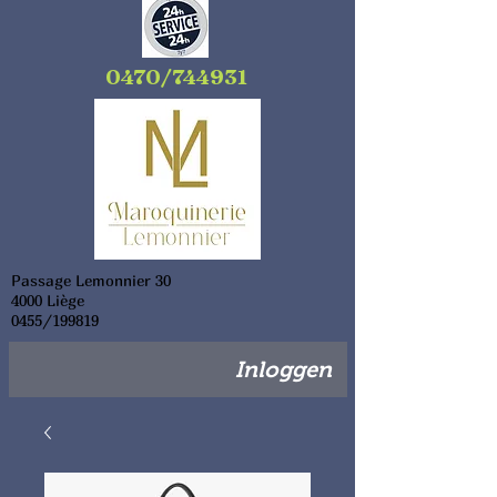
0470/744931
Passage Lemonnier 30
4000 Liège
0455/199819
Inloggen