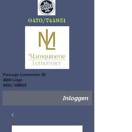
0470/744931
Passage Lemonnier 30
4000 Liège
0455/199819
Inloggen