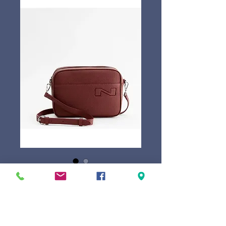
Nathan-Baume
Leuven
Prijs
€ 349,00