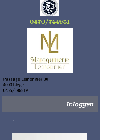
0470/744931
Passage Lemonnier 30
4000 Liège
0455/199819
Inloggen