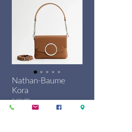
Nathan-Baume
Kora
Prijs
€ 439,00
Marque
*