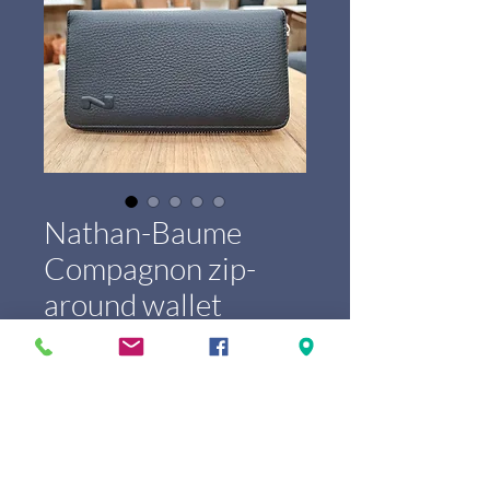
Nathan-Baume
Compagnon zip-
around wallet
100277
Prijs
€ 175,00
Marque
*