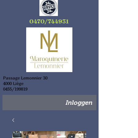
0470/744931
Passage Lemonnier 30
4000 Liège
0455/199819
Inloggen