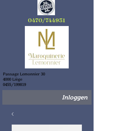
0470/744931
Passage Lemonnier 30
4000 Liège
0455/199819
Inloggen