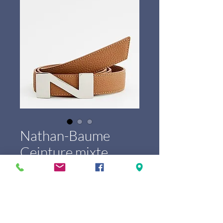
Nathan-Baume
Ceinture mixte
100330N
Prijs
€ 139,00
Marque
*