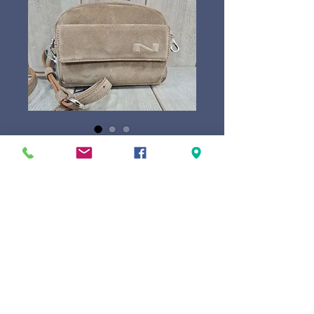
Nathan-Baume
Cassie
Prijs
€ 269,00
Marque
*
Couleur
*