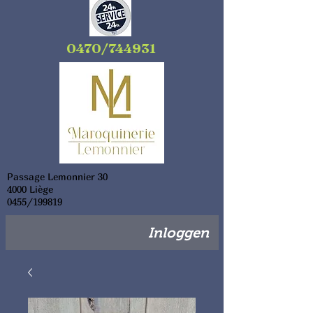
0470/744931
Passage Lemonnier 30
4000 Liège
0455/199819
Inloggen